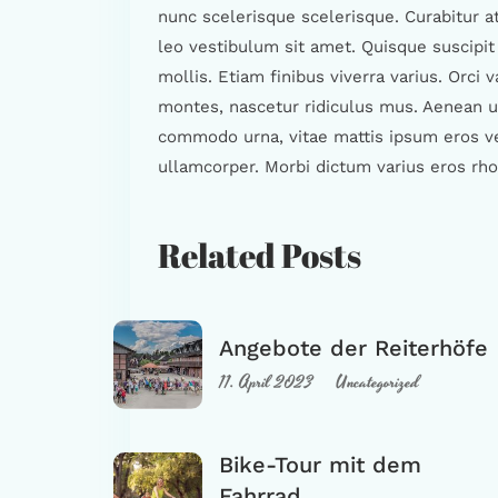
nunc scelerisque scelerisque. Curabitur at
leo vestibulum sit amet. Quisque suscipi
mollis. Etiam finibus viverra varius. Orci
montes, nascetur ridiculus mus. Aenean u
commodo urna, vitae mattis ipsum eros vel 
ullamcorper. Morbi dictum varius eros rho
Related Posts
Angebote der Reiterhöfe
11. April 2023
Uncategorized
Bike-Tour mit dem
Fahrrad