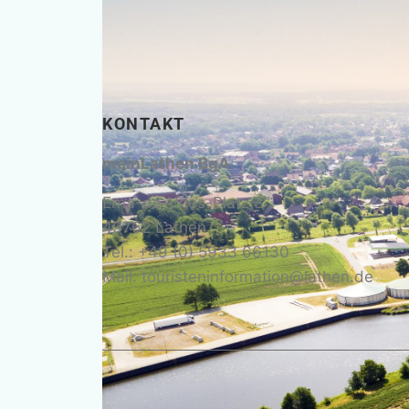
KONTAKT
meinLathen BgA
Erna-de-Vries-Platz 3
49762 Lathen
Tel.: +49 (0) 5933 66130
Mail: touristeninformation@lathen.de