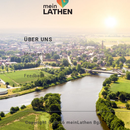
ÜBER UNS
MeinLathen
Samtgemeinde Lathen
Feedback
Copyright © 2026 meinLathen BgA