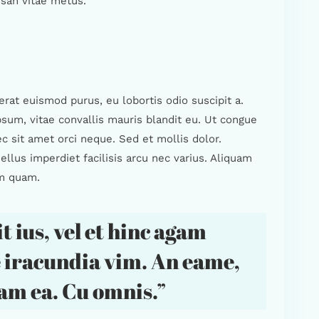
umsan vitae metus.
rat euismod purus, eu lobortis odio suscipit a.
psum, vitae convallis mauris blandit eu. Ut congue
c sit amet orci neque. Sed et mollis dolor.
llus imperdiet facilisis arcu nec varius. Aliquam
im quam.
t ius, vel et hinc agam
 iracundia vim. An eame,
iam ea. Cu omnis.”