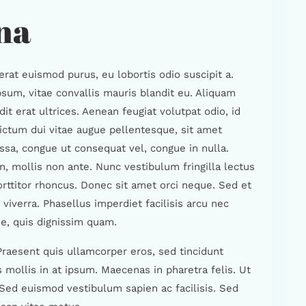
na
rat euismod purus, eu lobortis odio suscipit a.
psum, vitae convallis mauris blandit eu. Aliquam
it erat ultrices. Aenean feugiat volutpat odio, id
ctum dui vitae augue pellentesque, sit amet
ssa, congue ut consequat vel, congue in nulla.
, mollis non ante. Nunc vestibulum fringilla lectus
rttitor rhoncus. Donec sit amet orci neque. Sed et
iverra. Phasellus imperdiet facilisis arcu nec
e, quis dignissim quam.
Praesent quis ullamcorper eros, sed tincidunt
s mollis in at ipsum. Maecenas in pharetra felis. Ut
 Sed euismod vestibulum sapien ac facilisis. Sed