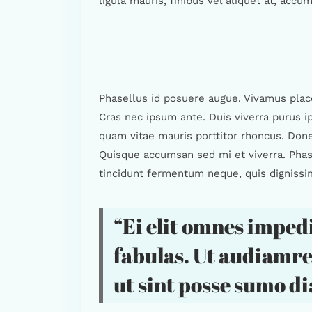
ligula mauris, finibus vel aliquet at, acc
Phasellus id posuere augue. Vivamus place
Cras nec ipsum ante. Duis viverra purus i
quam vitae mauris porttitor rhoncus. Done
Quisque accumsan sed mi et viverra. Phase
tincidunt fermentum neque, quis digniss
“Ei elit omnes impedi
fabulas. Ut audiamre
ut sint posse sumo d