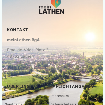
KONTAKT
meinLathen BgA
Erna-de-Vries-Platz 3
49762 Lathen
Tel.: +49 (0) 5933 66130
Mail: touristeninformation@lathen.de
ÜBER UNS
PFLICHTANGABEN
MeinLathen
Impressum
Samtgemeinde Lathen
Datenschutzerklärung