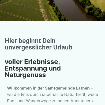
Hier beginnt Dein
unvergesslicher Urlaub
voller Erlebnisse,
Entspannung und
Naturgenuss
Willkommen in der Samtgemeinde Lathen
–
wo die Ems durch unberührte Natur fließt, weite
Rad- und Wanderwege zu neuen Abenteuern