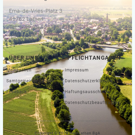
Erna-de-Vries-Platz 3
49762 Lathen
Tel.: +49 (0) 5933 66130
Mail: touristeninformation@lathen.de
ÜBER UNS
PFLICHTANGABEN
MeinLathen
Impressum
Samtgemeinde Lathen
Datenschutzerklärung
Feedback
Haftungsausschluss
Datenschutzbeauftragter
Copyright © 2026 meinLathen BgA