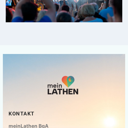
KONTAKT
meinLathen BgA