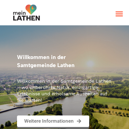
Wo Pferdeglück
auf Naturidylle trifft
Ein Eldorado für Pferdeliebhaber mit
erstklassigen Reiter- und Ponyhöfen,
professionellen Pferdepensionen und
idyllischen Reitwegen inmitten
erholsamer Natur.
Weitere Informationen