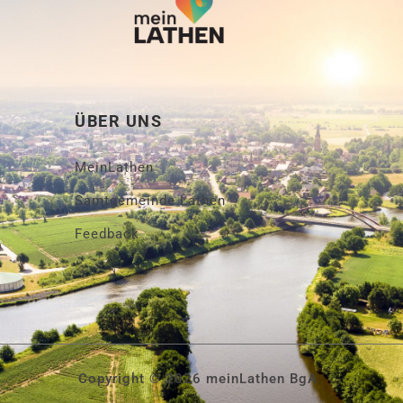
ÜBER UNS
MeinLathen
Samtgemeinde Lathen
Feedback
Copyright © 2026 meinLathen BgA