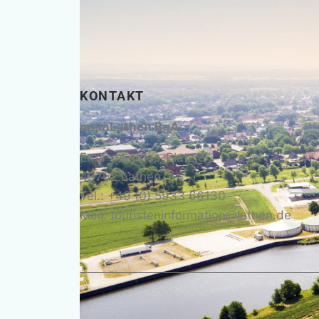
KONTAKT
meinLathen BgA
Erna-de-Vries-Platz 3
49762 Lathen
Tel.: +49 (0) 5933 66130
Mail: touristeninformation@lathen.de